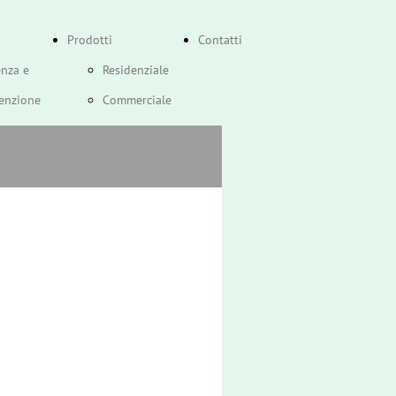
Prodotti
Contatti
enza e
Residenziale
enzione
Commerciale
stione
Jodo
e Atag
Ricambi
ti