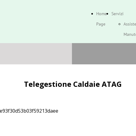
Home
Servizi
Page
Assist
Manut
Telege
Caldai
Impian
Telegestione Caldaie ATAG